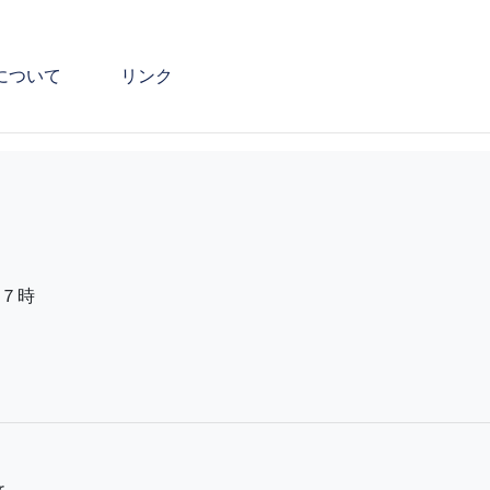
について
リンク
７時
r