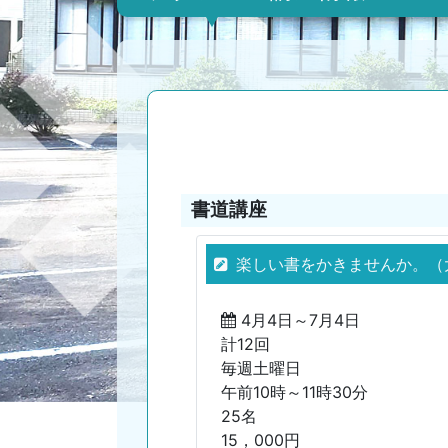
書道講座
楽しい書をかきませんか。（
4月4日～7月4日
計12回
毎週土曜日
午前10時～11時30分
25名
15，000円