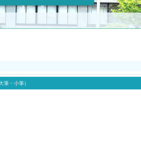
大筆・小筆）