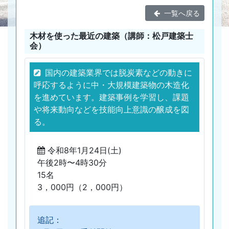
一覧へ戻る
木材を使った最近の建築（講師：松戸建築士
会）
国内の建築業界では脱炭素などの動きに
呼応するように中・大規模建築物の木造化
を進めています。建築事例を学習し、課題
や将来動向などを技能向上意識の醸成を図
る。
令和8年1月24日(土)
午後2時〜4時30分
15名
3，000円（2，000円）
追記：